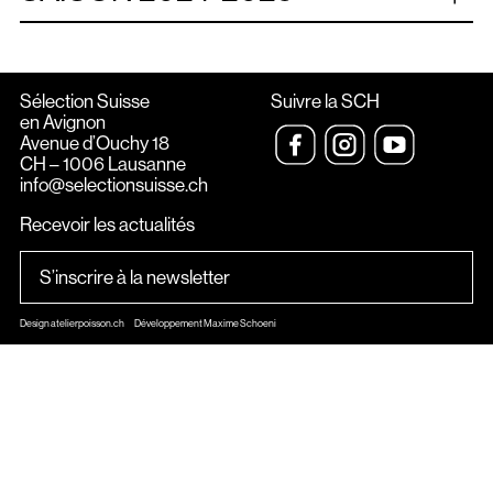
ARCHIVES
d'Ouchy, Lausanne
Sélection Suisse
Suivre la SCH
en Avignon
Avenue d’Ouchy 18
CH – 1006 Lausanne
info@selectionsuisse.ch
Recevoir les actualités
Design
atelierpoisson.ch
Développement Maxime Schoeni