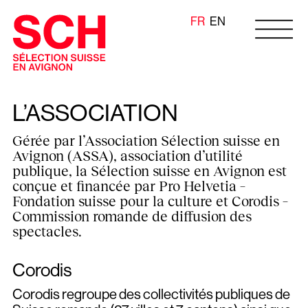
FR
EN
LA SÉLECTION SUISSE
À PROPOS
L’ASSOCIATION
PROGRAMMATION
HISTORIQUE
Gérée par l’Association Sélection suisse en
CALENDRIER
Avignon (ASSA), association d’utilité
L’ASSOCIATION
publique, la Sélection suisse en Avignon est
INFOS PRATIQUES
conçue et financée par Pro Helvetia –
CONTACT
Fondation suisse pour la culture et Corodis –
ÉQUIPE SCH26
Commission romande de diffusion des
SCH26
spectacles.
PARTENAIRES
ARTISTES
Corodis
ARTISTES DE LA SCH
EN TOURNÉE
Corodis regroupe des collectivités publiques de