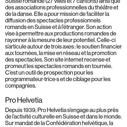
Suisse romande (27 villes et 7 cantons) ainsi que
PROPOSER UN SPECTACLE
des associations professionnelles du théâtre et
de la danse. Elle a pour mission de faciliter la
diffusion des spectacles professionnels
ARCHIVES
romands en Suisse et à l’étranger. Son action
vise à permettre aux productions romandes de
rayonner à la mesure de leur potentiel. Celle-ci
s’articule autour de trois axes : le soutien financier
aux tournées, la mise en réseau et la promotion
des spectacles. Son site internet recense et
promeut les spectacles romands en tournée.
C’est un outil de prospection pour les
programmateur·trice·s et de ciblage pour les
compagnies.
Pro Helvetia
Depuis 1939, Pro Helvetia s’engage au plus près
de l’activité culturelle en Suisse et dans le monde.
Sur mandat de la Confédération helvétique, la